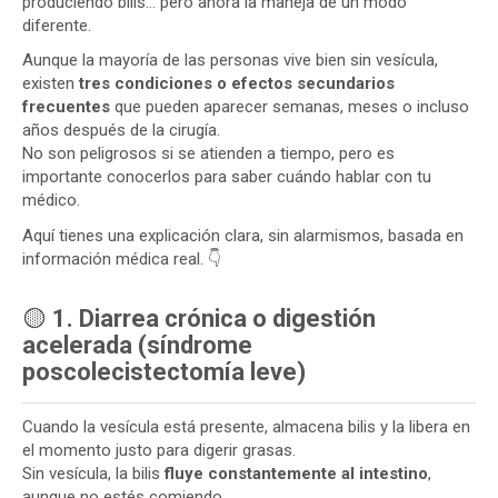
produciendo bilis… pero ahora la maneja de un modo
diferente.
Aunque la mayoría de las personas vive bien sin vesícula,
existen
tres condiciones o efectos secundarios
frecuentes
que pueden aparecer semanas, meses o incluso
años después de la cirugía.
No son peligrosos si se atienden a tiempo, pero es
importante conocerlos para saber cuándo hablar con tu
médico.
Aquí tienes una explicación clara, sin alarmismos, basada en
información médica real. 👇
🟡
1. Diarrea crónica o digestión
acelerada (síndrome
poscolecistectomía leve)
Cuando la vesícula está presente, almacena bilis y la libera en
el momento justo para digerir grasas.
Sin vesícula, la bilis
fluye constantemente al intestino
,
aunque no estés comiendo.