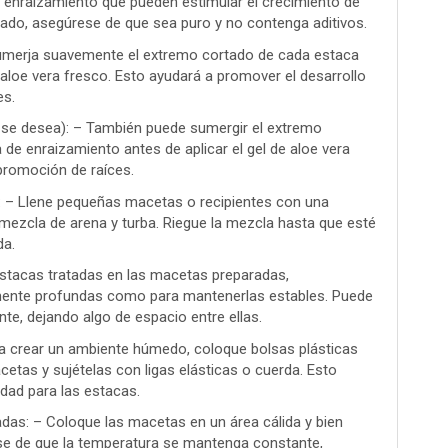
 enraizamiento que pueden estimular el crecimiento de
mprado, asegúrese de que sea puro y no contenga aditivos.
Sumerja suavemente el extremo cortado de cada estaca
e aloe vera fresco. Esto ayudará a promover el desarrollo
es.
 se desea): – También puede sumergir el extremo
de enraizamiento antes de aplicar el gel de aloe vera
 promoción de raíces.
: – Llene pequeñas macetas o recipientes con una
ezcla de arena y turba. Riegue la mezcla hasta que esté
a.
 estacas tratadas en las macetas preparadas,
mente profundas como para mantenerlas estables. Puede
nte, dejando algo de espacio entre ellas.
ra crear un ambiente húmedo, coloque bolsas plásticas
cetas y sujételas con ligas elásticas o cuerda. Esto
dad para las estacas.
das: – Coloque las macetas en un área cálida y bien
ese de que la temperatura se mantenga constante,