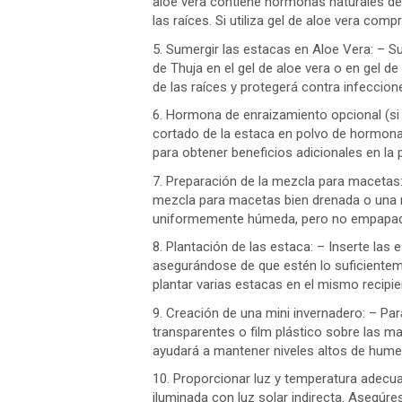
aloe vera contiene hormonas naturales de
las raíces. Si utiliza gel de aloe vera co
5. Sumergir las estacas en Aloe Vera: – 
de Thuja en el gel de aloe vera o en gel d
de las raíces y protegerá contra infeccion
6. Hormona de enraizamiento opcional (si
cortado de la estaca en polvo de hormona 
para obtener beneficios adicionales en la
7. Preparación de la mezcla para macetas
mezcla para macetas bien drenada o una m
uniformemente húmeda, pero no empapad
8. Plantación de las estaca: – Inserte las
asegurándose de que estén lo suficiente
plantar varias estacas en el mismo recipie
9. Creación de una mini invernadero: – Pa
transparentes o film plástico sobre las ma
ayudará a mantener niveles altos de hume
10. Proporcionar luz y temperatura adecua
iluminada con luz solar indirecta. Asegúr