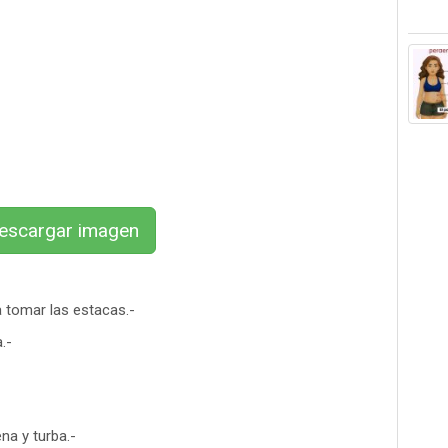
scargar imagen
a tomar las estacas.-
.-
a y turba.-