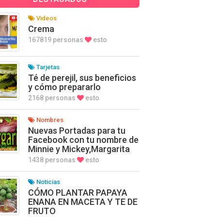
Videos
Crema
167819 personas
esto
Tarjetas
Té de perejil, sus beneficios
y cómo prepararlo
2168 personas
esto
Nombres
Nuevas Portadas para tu
Facebook con tu nombre de
Minnie y Mickey,Margarita
1438 personas
esto
Noticias
CÓMO PLANTAR PAPAYA
ENANA EN MACETA Y TE DE
FRUTO