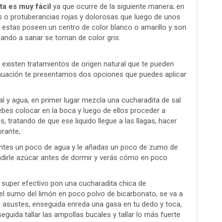
fta es muy fácil
ya que ocurre de la siguiente manera; en
 o protuberancias rojas y dolorosas que luego de unos
, estas poseen un centro de color blanco o amarillo y son
do a sanar se tornan de color gris.
 existen tratamientos de origen natural que te pueden
tinuación te presentamos dos opciones que puedes aplicar
al y agua, en primer lugar mezcla una cucharadita de sal
ebes colocar en la boca y luego de ellos proceder a
, tratando de que ese liquido llegue a las llagas, hacer
brante,
entes un poco de agua y le añadas un poco de zumo de
ñadirle azúcar antes de dormir y verás cómo en poco
super efectivo pon una cucharadita chica de
el sumo del limón en poco polvo de bicarbonato, se va a
asustes, enseguida enreda una gasa en tu dedo y toca,
uida tallar las ampollas bucales y tallar lo más fuerte