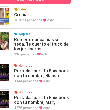
Videos
Crema
167823 personas
esto
Tarjetas
Romero: nunca más se
seca. Te cuento el truco de
los jardineros.
136 personas
esto
Nombres
Portadas para tu Facebook
con tu nombre, Blanca
3344 personas
esto
Nombres
Portadas para tu Facebook
con tu nombre, Mary
4276 personas
esto