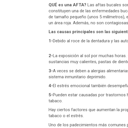
QUÉ es una AFTA?
Las aftas bucales son
constituyen una de las enfermedades buca
de tamaño pequeño (unos 5 milímetros), e
un área roja. Además, no son contagiosas
Las causas principales son las siguient
1-
Debido al roce de la dentadura y las au
2-
La exposición al sol por muchas horas
sustancias muy calientes, pastas de dien
3-
A veces se deben a alergias alimentaria
sistema inmunitario deprimido.
4-
El estrés emocional también desempeña 
5-
Pueden estar causadas por trastornos 
tabaco.
Hay ciertos factores que aumentan la prop
tabaco o el estrés.
Uno de los padecimientos más comunes po