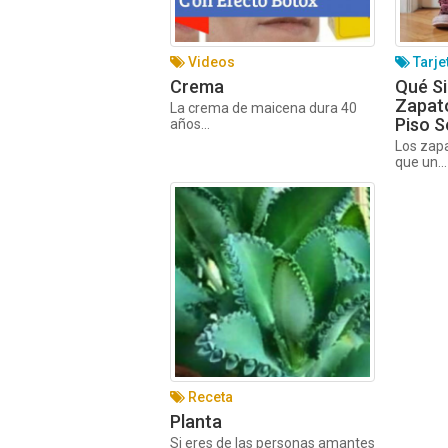
Videos
Tarje
Crema
Qué Si
Zapato
La crema de maicena dura 40
Piso S
años...
Los zap
que un...
Receta
Planta
Si eres de las personas amantes