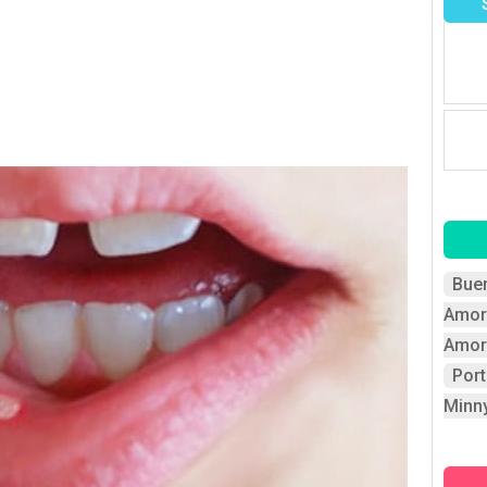
Bue
Amor
Amor
Por
Minn