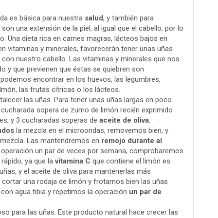
rada es básica para nuestra
salud
, y también para
on una extensión de la piel, al igual que el cabello, por lo
o. Una dieta rica en carnes magras, lácteos bajos en
en vitaminas y minerales, favorecerán tener unas uñas
á con nuestro cabello. Las vitaminas y minerales que nos
do y que previenen que éstas se quiebren son
 podemos encontrar en los huevos, las legumbres,
lmón, las frutas cítricas o los lácteos.
talecer las uñas. Para tener unas uñas largas en poco
 cucharada sopera de zumo de limón recién exprimido
des, y 3 cucharadas soperas de
aceite de oliva
.
ndos
la mezcla en el microondas, removemos bien, y
 mezcla. Las mantendremos en
remojo durante al
la operación un par de veces por semana, comprobaremos
rápido, ya que la
vitamina C
que contiene el limón es
uñas, y el aceite de oliva para mantenerlas más
cortar una rodaja de limón y frotarnos bien las uñas
con agua tibia y repetimos la operación
un par de
oso para las uñas. Este producto natural hace crecer las