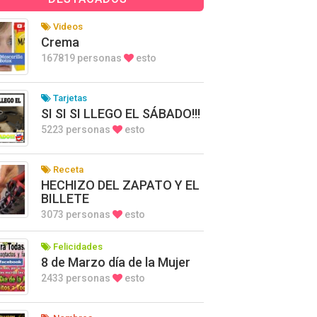
Videos
Crema
167819 personas
esto
Tarjetas
SI SI SI LLEGO EL SÁBADO!!!
5223 personas
esto
Receta
HECHIZO DEL ZAPATO Y EL
BILLETE
3073 personas
esto
Felicidades
8 de Marzo día de la Mujer
2433 personas
esto