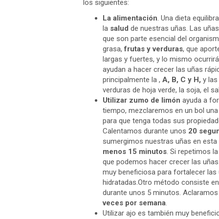
los siguientes:
La alimentación
. Una dieta equilib
la
salud
de nuestras uñas. Las uñas s
que son parte esencial del organism
grasa,
frutas y verduras
, que aport
largas y fuertes, y lo mismo ocurrir
ayudan a hacer crecer las uñas rápi
principalmente la ,
A, B, C y H,
y las
verduras de hoja verde, la soja, el sa
Utilizar zumo de limón
ayuda a for
tiempo, mezclaremos en un bol una
para que tenga todas sus propieda
Calentamos durante unos
20 segu
sumergimos nuestras uñas en esta
menos 15 minutos
. Si repetimos 
que podemos hacer crecer las uñas 
muy beneficiosa para fortalecer las 
hidratadas.Otro método consiste en 
durante unos 5 minutos. Aclaramos 
veces por semana
.
Utilizar ajo es también muy benefici