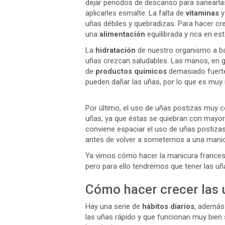
dejar periodos de descanso para sanearl
aplicarles esmalte. La falta de
vitaminas
y
uñas débiles y quebradizas. Para hacer cr
una
alimentación
equilibrada y rica en e
La
hidratación
de nuestro organismo a ba
uñas crezcan saludables. Las manos, en ge
de
productos químicos
demasiado fuerte
pueden dañar las uñas, por lo que es muy
Por último, el uso de uñas postizas muy c
uñas, ya que éstas se quiebran con mayor 
conviene espaciar el uso de uñas postizas
antes de volver a someternos a una manic
Ya vimos cómo hacer la manicura francesa
pero para ello tendremos que tener las u
Cómo hacer crecer las 
Hay una serie de
hábitos diarios
, además
las uñas rápido y que funcionan muy bien