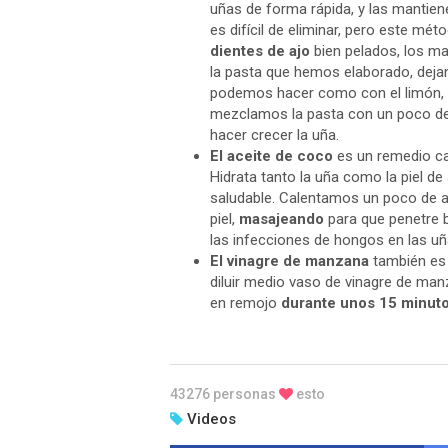
uñas de forma rápida, y las mantiene
es difícil de eliminar, pero este m
dientes de ajo
bien pelados, los m
la pasta que hemos elaborado, deja
podemos hacer como con el limón, fr
mezclamos la pasta con un poco de 
hacer crecer la uña.
El aceite de coco
es un remedio ca
Hidrata tanto la uña como la piel de 
saludable. Calentamos un poco de ac
piel,
masajeando
para que penetre b
las infecciones de hongos en las uñ
El vinagre de manzana
también es 
diluir medio vaso de vinagre de man
en remojo
durante unos 15 minut
43276 personas
esto
Videos