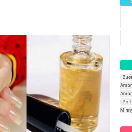
Bue
Amor
Amor
Por
Minn