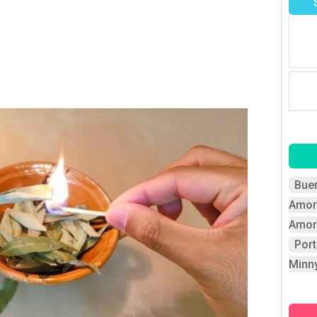
Bue
Amor
Amor
Por
Minn