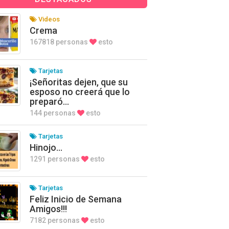
Videos
Crema
167818 personas
esto
Tarjetas
¡Señoritas dejen, que su
esposo no creerá que lo
preparó…
144 personas
esto
Tarjetas
Hinojo…
1291 personas
esto
Tarjetas
Feliz Inicio de Semana
Amigos!!!
7182 personas
esto