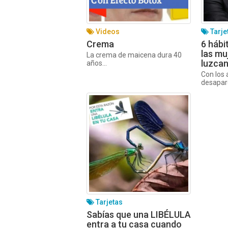
Videos
Tarje
Crema
6 hábi
las mu
La crema de maicena dura 40
luzca
años...
Con los 
desapar
Tarjetas
Sabías que una LIBÉLULA
entra a tu casa cuando