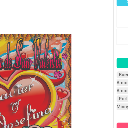
Bue
Amor
Amor
Por
Minn