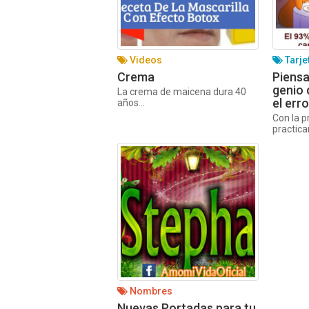
Videos
Tarje
Crema
Piensa
genio 
La crema de maicena dura 40
el err
años...
Con la p
practicar
Nombres
Nuevas Portadas para tu