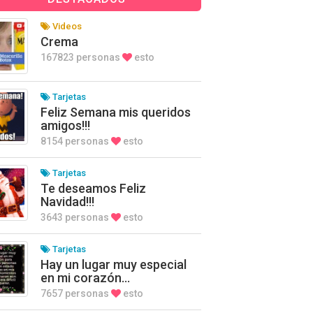
Videos
Crema
167823 personas
esto
Tarjetas
Feliz Semana mis queridos
amigos!!!
8154 personas
esto
Tarjetas
Te deseamos Feliz
Navidad!!!
3643 personas
esto
Tarjetas
Hay un lugar muy especial
en mi corazón…
7657 personas
esto