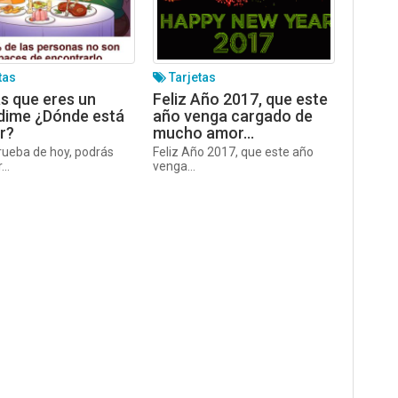
tas
Tarjetas
s que eres un
Feliz Año 2017, que este
dime ¿Dónde está
año venga cargado de
or?
mucho amor…
rueba de hoy, podrás
Feliz Año 2017, que este año
...
venga...