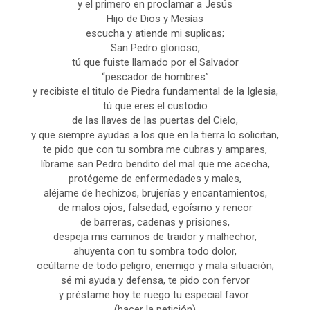
y el primero en proclamar a Jesús
Hijo de Dios y Mesías
escucha y atiende mi suplicas;
San Pedro glorioso,
tú que fuiste llamado por el Salvador
“pescador de hombres”
y recibiste el titulo de Piedra fundamental de la Iglesia,
tú que eres el custodio
de las llaves de las puertas del Cielo,
y que siempre ayudas a los que en la tierra lo solicitan,
te pido que con tu sombra me cubras y ampares,
líbrame san Pedro bendito del mal que me acecha,
protégeme de enfermedades y males,
aléjame de hechizos, brujerías y encantamientos,
de malos ojos, falsedad, egoísmo y rencor
de barreras, cadenas y prisiones,
despeja mis caminos de traidor y malhechor,
ahuyenta con tu sombra todo dolor,
ocúltame de todo peligro, enemigo y mala situación;
sé mi ayuda y defensa, te pido con fervor
y préstame hoy te ruego tu especial favor:
(hacer la petición)