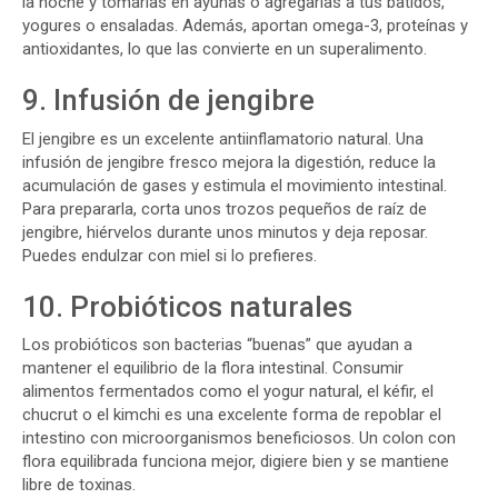
la noche y tomarlas en ayunas o agregarlas a tus batidos,
yogures o ensaladas. Además, aportan omega-3, proteínas y
antioxidantes, lo que las convierte en un superalimento.
9. Infusión de jengibre
El jengibre es un excelente antiinflamatorio natural. Una
infusión de jengibre fresco mejora la digestión, reduce la
acumulación de gases y estimula el movimiento intestinal.
Para prepararla, corta unos trozos pequeños de raíz de
jengibre, hiérvelos durante unos minutos y deja reposar.
Puedes endulzar con miel si lo prefieres.
10. Probióticos naturales
Los probióticos son bacterias “buenas” que ayudan a
mantener el equilibrio de la flora intestinal. Consumir
alimentos fermentados como el yogur natural, el kéfir, el
chucrut o el kimchi es una excelente forma de repoblar el
intestino con microorganismos beneficiosos. Un colon con
flora equilibrada funciona mejor, digiere bien y se mantiene
libre de toxinas.