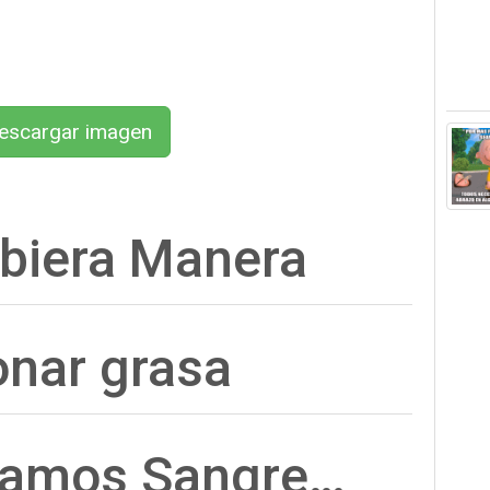
scargar imagen
ubiera Manera
onar grasa
amos Sangre…