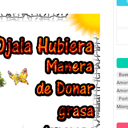
Bue
Amor
Amor
Por
Minn