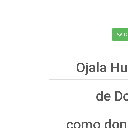
De
Ojala H
de D
como don