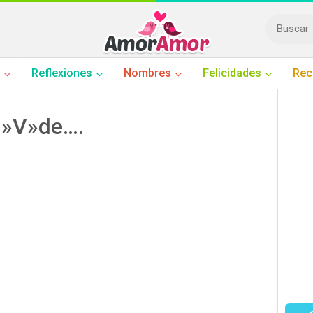
Reflexiones
Nombres
Felicidades
Rec
n »V»de….