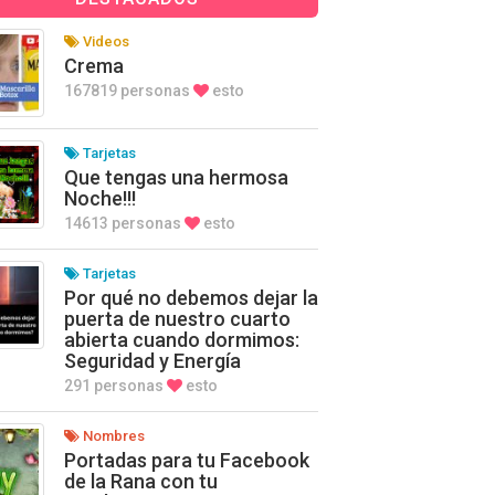
Videos
Crema
167819 personas
esto
Tarjetas
Que tengas una hermosa
Noche!!!
14613 personas
esto
Tarjetas
Por qué no debemos dejar la
puerta de nuestro cuarto
abierta cuando dormimos:
Seguridad y Energía
291 personas
esto
Nombres
Portadas para tu Facebook
de la Rana con tu