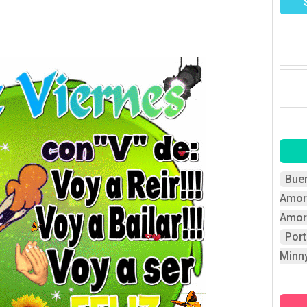
Bue
Amor
Amor
Por
Minn