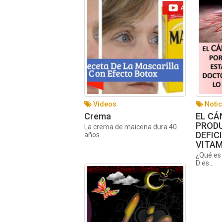
Videos
Notic
Crema
EL CÁ
PRODU
La crema de maicena dura 40
DEFIC
años...
VITAM
¿Qué es 
D es...