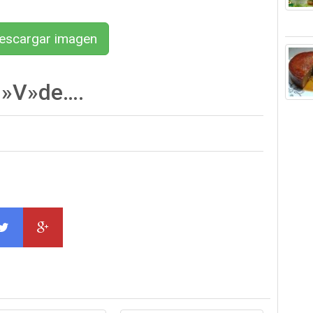
scargar imagen
n »V»de….