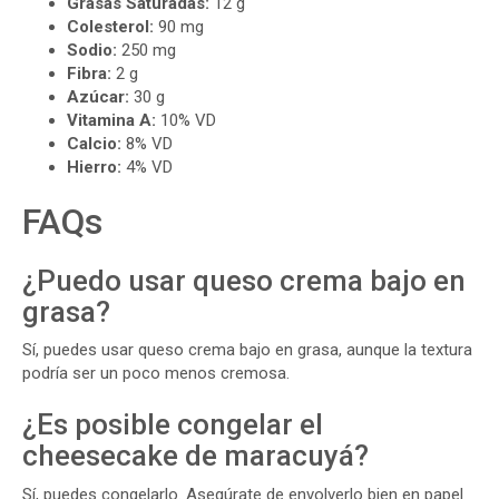
Grasas Saturadas:
12 g
Colesterol:
90 mg
Sodio:
250 mg
Fibra:
2 g
Azúcar:
30 g
Vitamina A:
10% VD
Calcio:
8% VD
Hierro:
4% VD
FAQs
¿Puedo usar queso crema bajo en
grasa?
Sí, puedes usar queso crema bajo en grasa, aunque la textura
podría ser un poco menos cremosa.
¿Es posible congelar el
cheesecake de maracuyá?
Sí, puedes congelarlo. Asegúrate de envolverlo bien en papel