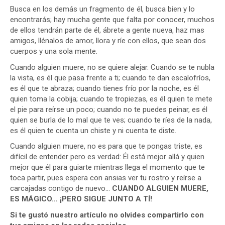
Busca en los demás un fragmento de él, busca bien y lo
encontrarás; hay mucha gente que falta por conocer, muchos
de ellos tendrán parte de él, ábrete a gente nueva, haz mas
amigos, llénalos de amor, llora y ríe con ellos, que sean dos
cuerpos y una sola mente.
Cuando alguien muere, no se quiere alejar. Cuando se te nubla
la vista, es él que pasa frente a ti; cuando te dan escalofríos,
es él que te abraza; cuando tienes frío por la noche, es él
quien toma la cobija; cuando te tropiezas, es él quien te mete
el pie para reírse un poco; cuando no te puedes peinar, es él
quien se burla de lo mal que te ves; cuando te ríes de la nada,
es él quien te cuenta un chiste y ni cuenta te diste.
Cuando alguien muere, no es para que te pongas triste, es
difícil de entender pero es verdad: Él está mejor allá y quien
mejor que él para guiarte mientras llega el momento que te
toca partir, pues espera con ansias ver tu rostro y reírse a
carcajadas contigo de nuevo…
CUANDO ALGUIEN MUERE,
ES MÁGICO… ¡PERO SIGUE JUNTO A TÍ!
Si te gustó nuestro artículo no olvides compartirlo con