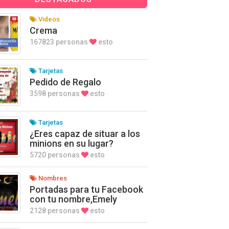
Videos
Crema
167823 personas
esto
Tarjetas
Pedido de Regalo
3598 personas
esto
Tarjetas
¿Eres capaz de situar a los
minions en su lugar?
5720 personas
esto
Nombres
Portadas para tu Facebook
con tu nombre,Emely
2128 personas
esto