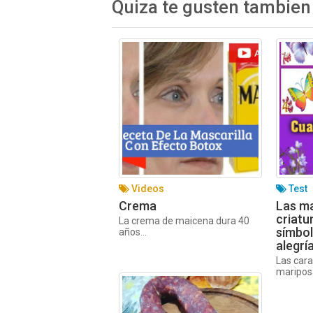
Quiza te gusten tambien
Videos
Test
Crema
Las m
criatu
La crema de maicena dura 40
símbol
años...
alegría
Las cara
mariposa