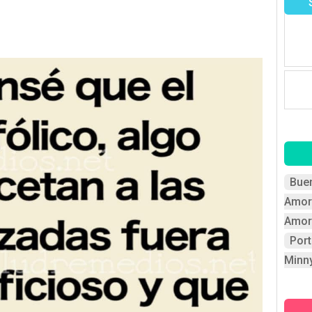
Bue
Amor
Amor
Por
Minn