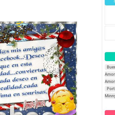
Bue
Amor
Amor
Por
Minn