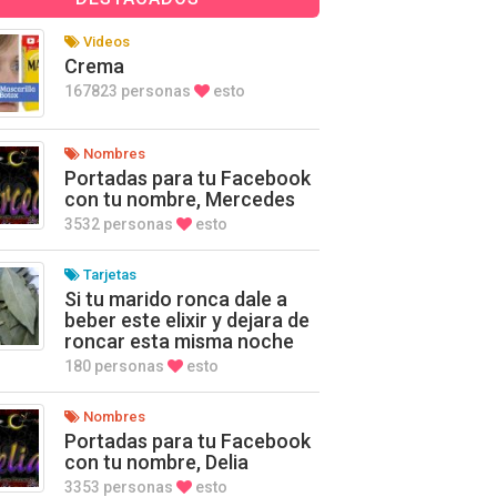
Videos
Crema
167823 personas
esto
Nombres
Portadas para tu Facebook
con tu nombre, Mercedes
3532 personas
esto
Tarjetas
Si tu marido ronca dale a
beber este elixir y dejara de
roncar esta misma noche
180 personas
esto
Nombres
Portadas para tu Facebook
con tu nombre, Delia
3353 personas
esto