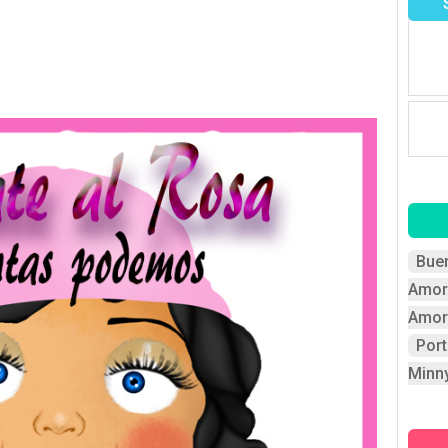
Bue
Amor
Amor
Por
Minn