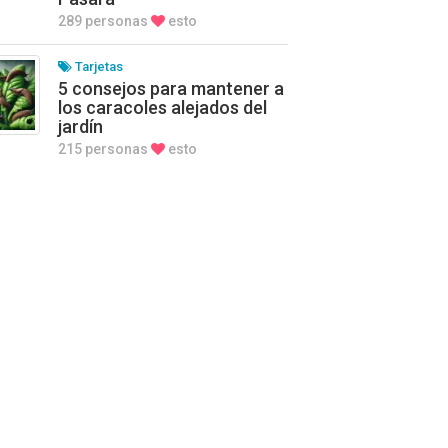
289 personas
esto
Tarjetas
5 consejos para mantener a
los caracoles alejados del
jardín
215 personas
esto