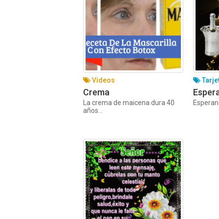
Videos
Tarje
Crema
Esper
La crema de maicena dura 40
Esperan
años...