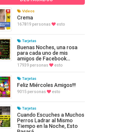
Videos
Crema
167819 personas
esto
Tarjetas
Buenas Noches, una rosa
para cada uno de mis
amigos de Facebook…
17939 personas
esto
Tarjetas
Feliz Miércoles Amigos!!!
9015 personas
esto
Tarjetas
Cuando Escuches a Muchos
Perros Ladrar al Mismo
Tiempo en la Noche, Esto
Pasará