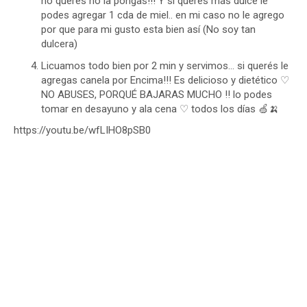
no querés no la pongas!!! Y si querés más dulce le
podes agregar 1 cda de miel.. en mi caso no le agrego
por que para mi gusto esta bien así (No soy tan
dulcera)
Licuamos todo bien por 2 min y servimos… si querés le
agregas canela por Encima!!! Es delicioso y dietético ♡
NO ABUSES, PORQUÉ BAJARAS MUCHO !! lo podes
tomar en desayuno y ala cena ♡ todos los días 🍏🍌
https://youtu.be/wfLIHO8pSB0