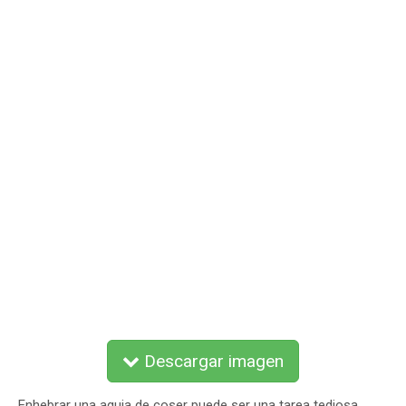
Descargar imagen
Enhebrar una aguja de coser puede ser una tarea tediosa,