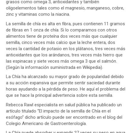
grasos como omega 3, antioxidantes y también
oligoelementos tales como el magnesio, manganeso, cobre,
zinc y vitaminas como la niacina.
La semilla de chía es alta en fibra, pues contienen 11 gramos
de fibras en 1 onza de chía. Si lo comparamos con otros
alimentos tiene de proteína dos veces más que cualquier
semilla, cinco veces más calcio que la leche entera, dos
veces la cantidad de potasio en los plátanos, tres veces más
antioxidantes que los arándanos, tres veces más hierro que
las espinacas y siete veces más omega 3 que el salmón.
(Según la información suministrada en Wikipedia).
La Chía ha alcanzado su mayor grado de popularidad debido
a su acción expansiva que permite sentir saciedad durante
horas ayudando a la pérdida de peso. He aquí el problema del
que se hace la principal advertencia sobre esta semilla.
Rebecca Rawl especialista en salud pública ha publicado un
artículo titulado “El impacto de la semilla de Chía en el
esófago” dicho artículo puede ser encontrado en el blog del
Colegio Americano de Gastroenterología.
La Chía puede absorber y expandir 27 veces su peso en agua,