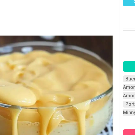
Bue
Amor
Amor
Por
Minn