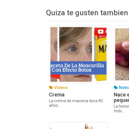
Quiza te gusten tambien
Videos
Notic
Crema
Nace 
peque
La crema de maicena dura 40
años...
La histo
todo...