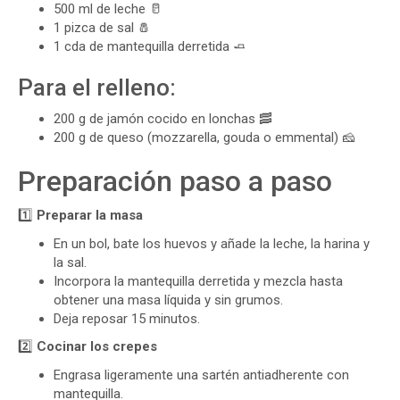
500 ml de leche 🥛
1 pizca de sal 🧂
1 cda de mantequilla derretida 🧈
Para el relleno:
200 g de jamón cocido en lonchas 🥓
200 g de queso (mozzarella, gouda o emmental) 🧀
Preparación paso a paso
1️⃣
Preparar la masa
En un bol, bate los huevos y añade la leche, la harina y
la sal.
Incorpora la mantequilla derretida y mezcla hasta
obtener una masa líquida y sin grumos.
Deja reposar 15 minutos.
2️⃣
Cocinar los crepes
Engrasa ligeramente una sartén antiadherente con
mantequilla.