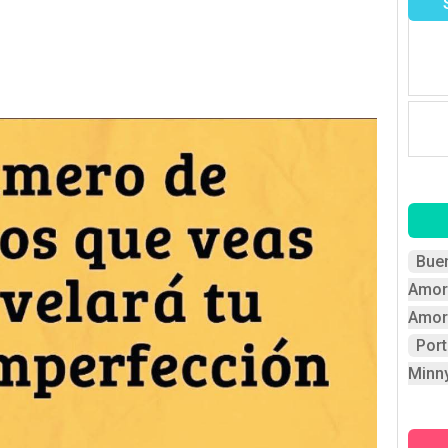
Bue
Amor
Amor
Por
Minn