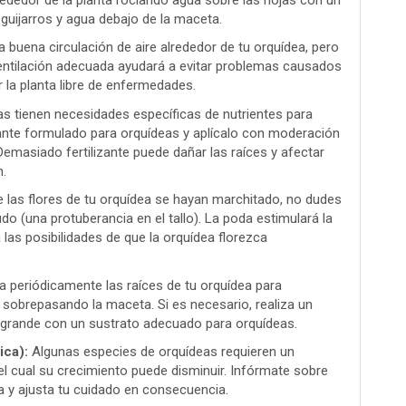
uijarros y agua debajo de la maceta.
buena circulación de aire alrededor de tu orquídea, pero
 ventilación adecuada ayudará a evitar problemas causados
 la planta libre de enfermedades.
s tienen necesidades específicas de nutrientes para
izante formulado para orquídeas y aplícalo con moderación
 Demasiado fertilizante puede dañar las raíces y afectar
n.
 las flores de tu orquídea se hayan marchitado, no dudes
do (una protuberancia en el tallo). La poda estimulará la
as posibilidades de que la orquídea florezca
a periódicamente las raíces de tu orquídea para
sobrepasando la maceta. Si es necesario, realiza un
 grande con un sustrato adecuado para orquídeas.
ica):
Algunas especies de orquídeas requieren un
el cual su crecimiento puede disminuir. Infórmate sobre
a y ajusta tu cuidado en consecuencia.