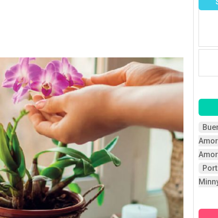
Bue
Amor
Amor
Por
Minn