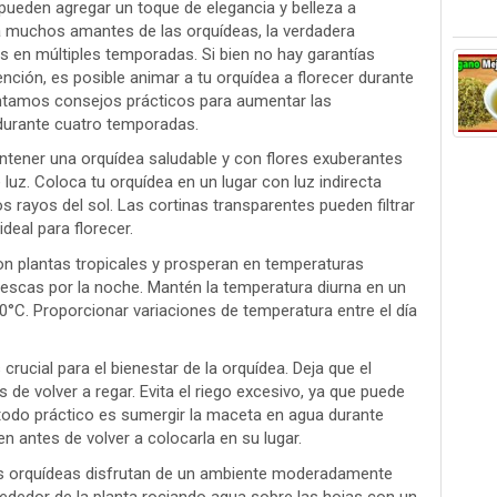
pueden agregar un toque de elegancia y belleza a
ra muchos amantes de las orquídeas, la verdadera
s en múltiples temporadas. Si bien no hay garantías
ención, es posible animar a tu orquídea a florecer durante
sentamos consejos prácticos para aumentar las
 durante cuatro temporadas.
ntener una orquídea saludable y con flores exuberantes
luz. Coloca tu orquídea en un lugar con luz indirecta
los rayos del sol. Las cortinas transparentes pueden filtrar
ideal para florecer.
n plantas tropicales y prosperan en temperaturas
frescas por la noche. Mantén la temperatura diurna en un
0°C. Proporcionar variaciones de temperatura entre el día
crucial para el bienestar de la orquídea. Deja que el
de volver a regar. Evita el riego excesivo, ya que puede
étodo práctico es sumergir la maceta en agua durante
n antes de volver a colocarla en su lugar.
s orquídeas disfrutan de un ambiente moderadamente
dedor de la planta rociando agua sobre las hojas con un