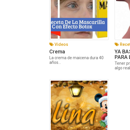
Videos
Rece
Crema
YA BA
PARA 
La crema de maicena dura 40
años...
Tener p
algo rea