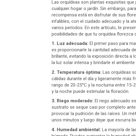
Las orquídeas son plantas exquisitas que 
cualquier hogar o jardín. Sin embargo, pa
recompensa está en disfrutar de sus flore
infalibles, con el cuidado adecuado y la at
varios períodos. En este artículo, te pre
posibilidades de que tu orquídea florezca
1. Luz adecuada:
El primer paso para ma
es proporcionarle la cantidad adecuada de 
brillante, evitando la exposición directa a 
la luz solar intensa y brindarle el ambiente 
2. Temperatura óptima:
Las orquídeas so
cálidas durante el día y ligeramente más 
rango de 20-25°C y la nocturna entre 15-2
y la noche puede estimular la floración.
3. Riego moderado:
El riego adecuado es 
sustrato se seque casi por completo antes 
provocar la pudrición de las raíces. Un m
unos minutos y luego dejar que escurra bie
4. Humedad ambiental:
La mayoría de la
húmedo. Puedes aumentar la humedad alre