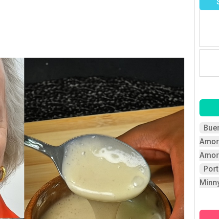
Bue
Amor
Amor
Por
Minn