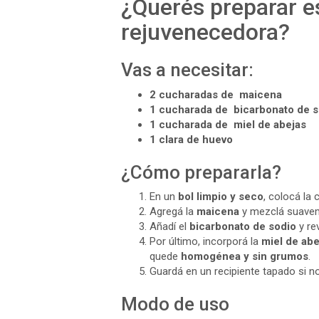
¿Querés preparar e
rejuvenecedora?
Vas a necesitar:
2 cucharadas de maicena
1 cucharada de bicarbonato de s
1 cucharada de miel de abejas
1 clara de huevo
¿Cómo prepararla?
En un
bol limpio y seco
, colocá la 
Agregá la
maicena
y mezclá suavem
Añadí el
bicarbonato de sodio
y rev
Por último, incorporá la
miel de abe
quede
homogénea y sin grumos
.
Guardá en un recipiente tapado si n
Modo de uso