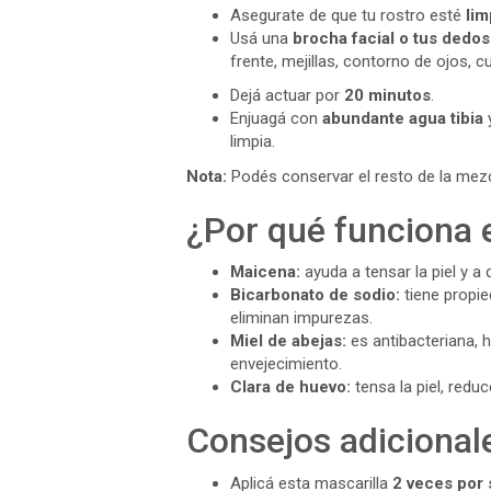
Asegurate de que tu rostro esté
lim
Usá una
brocha facial o tus dedos
frente, mejillas, contorno de ojos, 
Dejá actuar por
20 minutos
.
Enjuagá con
abundante agua tibia
y
limpia.
Nota:
Podés conservar el resto de la mezc
¿Por qué funciona 
Maicena:
ayuda a tensar la piel y a 
Bicarbonato de sodio:
tiene propie
eliminan impurezas.
Miel de abejas:
es antibacteriana, h
envejecimiento.
Clara de huevo:
tensa la piel, redu
Consejos adicionale
Aplicá esta mascarilla
2 veces por