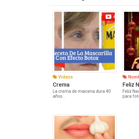
Videos
Nomb
Crema
Feliz 
La crema de maicena dura 40
Feliz Na
años...
para foto