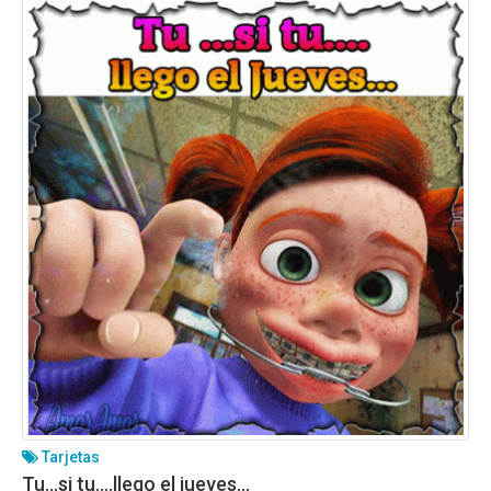
Tarjetas
Tu…si tu….llego el jueves…