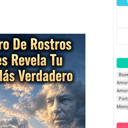
Bue
Amor
Amor
Por
Minn