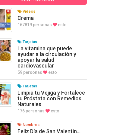
Videos
Crema
167819 personas
esto
Tarjetas
La vitamina que puede
ayudar a la circulación y
apoyar la salud
cardiovascular
59 personas
esto
Tarjetas
Limpia tu Vejiga y Fortalece
tu Próstata con Remedios
Naturales
176 personas
esto
Nombres
Feliz Día de San Valentin…