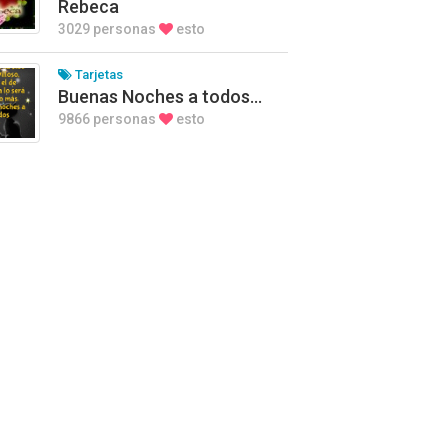
Rebeca
3029 personas
esto
Tarjetas
Buenas Noches a todos…
9866 personas
esto