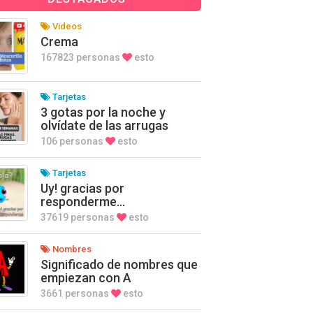
Videos
Crema
167823 personas
esto
Tarjetas
3 gotas por la noche y
olvídate de las arrugas
106 personas
esto
Tarjetas
Uy! gracias por
responderme…
37619 personas
esto
Nombres
Significado de nombres que
empiezan con A
3661 personas
esto