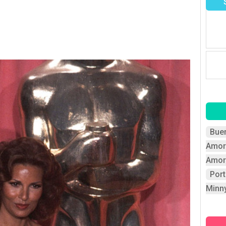
Bue
Amor
Amor
Por
Minn