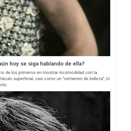
ún hoy se siga hablando de ella?
no de los primeros en mostrar incomodidad con la
áculo superficial, casi como un “certamen de belleza”, lo
nto.